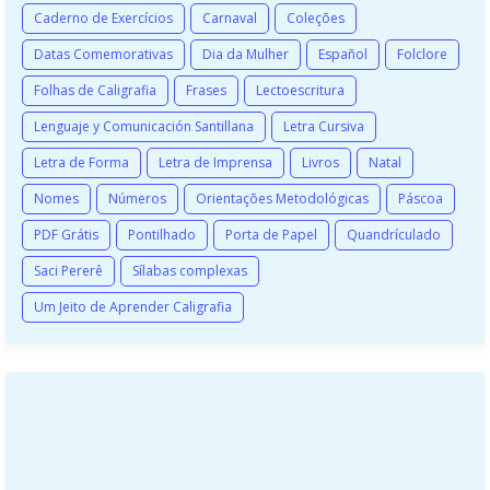
Caderno de Exercícios
Carnaval
Coleções
Datas Comemorativas
Dia da Mulher
Español
Folclore
Folhas de Caligrafia
Frases
Lectoescritura
Lenguaje y Comunicación Santillana
Letra Cursiva
Letra de Forma
Letra de Imprensa
Livros
Natal
Nomes
Números
Orientações Metodológicas
Páscoa
PDF Grátis
Pontilhado
Porta de Papel
Quandrículado
Saci Pererê
Sílabas complexas
Um Jeito de Aprender Caligrafia