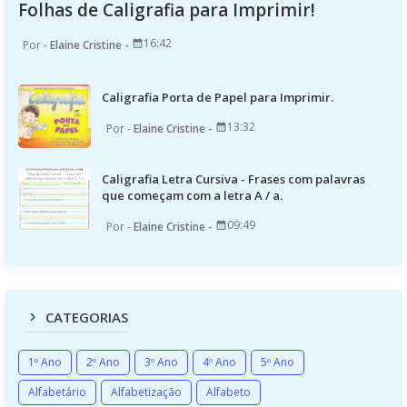
Folhas de Caligrafia para Imprimir!
16:42
Elaine Cristine
Caligrafia Porta de Papel para Imprimir.
13:32
Elaine Cristine
Caligrafia Letra Cursiva - Frases com palavras
que começam com a letra A / a.
09:49
Elaine Cristine
CATEGORIAS
1º Ano
2º Ano
3º Ano
4º Ano
5º Ano
Alfabetário
Alfabetização
Alfabeto