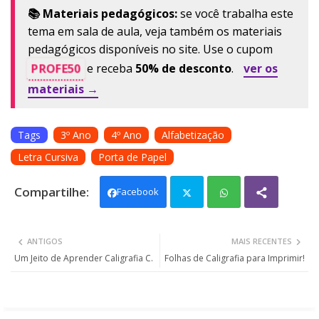
📚 Materiais pedagógicos:
se você trabalha este
tema em sala de aula, veja também os materiais
pedagógicos disponíveis no site. Use o cupom
PROFE50
e receba
50% de desconto
.
ver os
materiais →
Tags
3º Ano
4º Ano
Alfabetização
Letra Cursiva
Porta de Papel
Facebook
Twit
Wh
ANTIGOS
MAIS RECENTES
ter
ats
Um Jeito de Aprender Caligrafia C.
Folhas de Caligrafia para Imprimir!
app