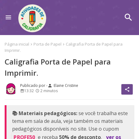
Página inicial
Porta de Papel
Caligrafia Porta de Papel para
Imprimir.
Caligrafia Porta de Papel para
Imprimir.
Elaine Cristine
person
share
13:32
2 minutos
📚 Materiais pedagógicos:
se você trabalha este
tema em sala de aula, veja também os materiais
pedagógicos disponíveis no site. Use o cupom
PROFE50
e receba
50% de desconto
.
ver os